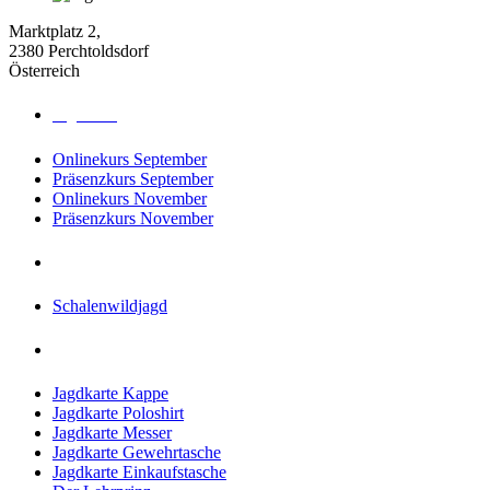
Marktplatz 2,
2380 Perchtoldsdorf
Österreich
Jagdkurse
Onlinekurs September
Präsenzkurs September
Onlinekurs November
Präsenzkurs November
Jagdreisen
Schalenwildjagd
Shop
Jagdkarte Kappe
Jagdkarte Poloshirt
Jagdkarte Messer
Jagdkarte Gewehrtasche
Jagdkarte Einkaufstasche