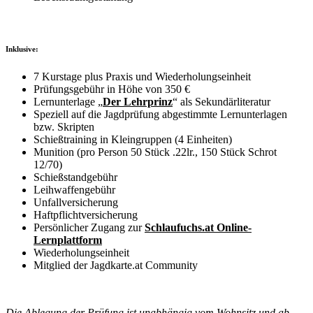
Inklusive:
7 Kurstage plus Praxis und Wiederholungseinheit
Prüfungsgebühr in Höhe von 350 €
Lernunterlage „
Der Lehrprinz
“ als Sekundärliteratur
Speziell auf die Jagdprüfung abgestimmte Lernunterlagen
bzw. Skripten
Schießtraining in Kleingruppen (4 Einheiten)
Munition (pro Person 50 Stück .22lr., 150 Stück Schrot
12/70)
Schießstandgebühr
Leihwaffengebühr
Unfallversicherung
Haftpflichtversicherung
Persönlicher Zugang zur
Schlaufuchs.at Online-
Lernplattform
Wiederholungseinheit
Mitglied der Jagdkarte.at Community
Die Ablegung der Prüfung ist unabhängig vom Wohnsitz und ab